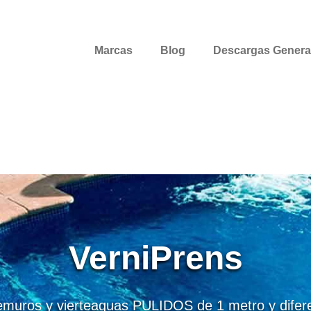
Marcas
Blog
Descargas Genera
VerniPrens
muros y vierteaguas PULIDOS de 1 metro y difer