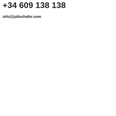
+34 609 138 138
info@juliochafer.com
Agencia de Representación de Fabricantes de
Materiales para la Construcción y otros mercados en la
Comunidad de Madrid y Guadalajara.