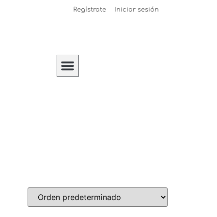
Regístrate
Iniciar sesión
IKM Construccion