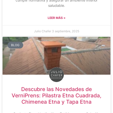
cumplir normativa y asegurar un ambiente interior
saludable.
LEER MÁS »
Julio Chafer
3 septiembre, 2025
BLOG
Descubre las Novedades de
VerniPrens: Pilastra Etna Cuadrada,
Chimenea Etna y Tapa Etna