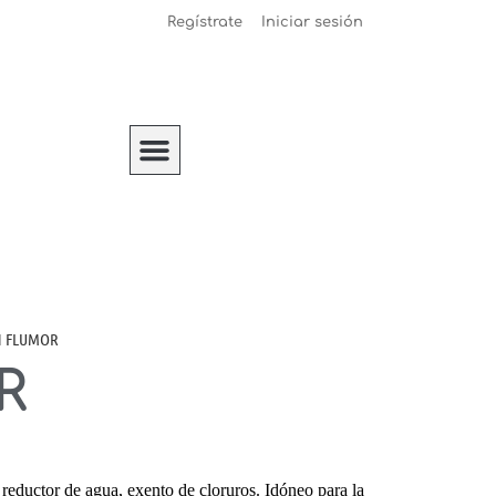
Regístrate
Iniciar sesión
IKM Construccion
H FLUMOR
R
eductor de agua, exento de cloruros. Idóneo para la