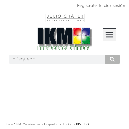
Regístrate
Iniciar sesión
IKM C
Inicio
/
IKM_Construcción
/
Limpiadores de Obra
/ KIM-LFO